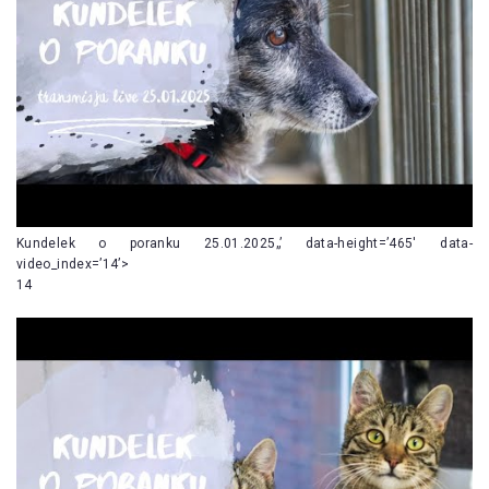
Kundelek o poranku 25.01.2025„’ data-height=’465′ data-
video_index=’14’>
14