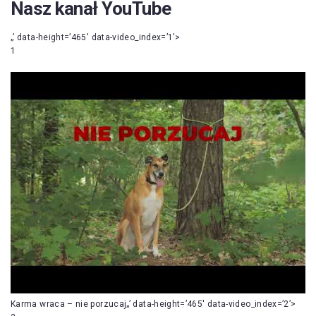
Nasz kanał YouTube
„’ data-height=’465′ data-video_index=’1’>
1
Karma wraca – nie porzucaj„’ data-height=’465′ data-video_index=’2’>