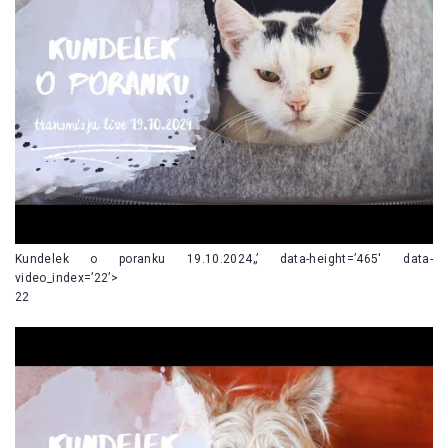
Kundelek o poranku 19.10.2024„’ data-height=’465′ data-
video_index=’22’>
22