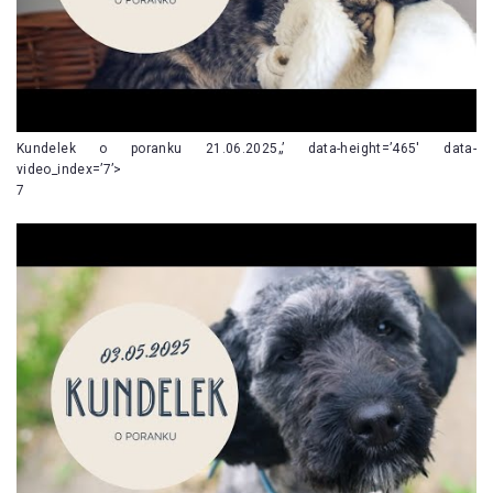
Kundelek o poranku 21.06.2025„’ data-height=’465′ data-
video_index=’7’>
7