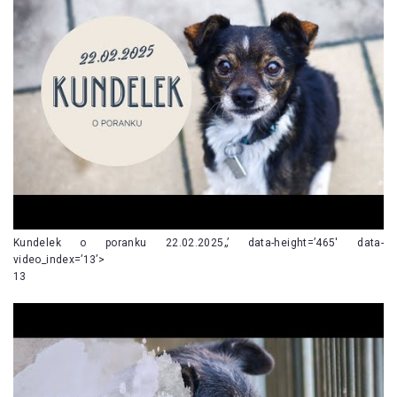
Kundelek o poranku 22.02.2025„’ data-height=’465′ data-
video_index=’13’>
13