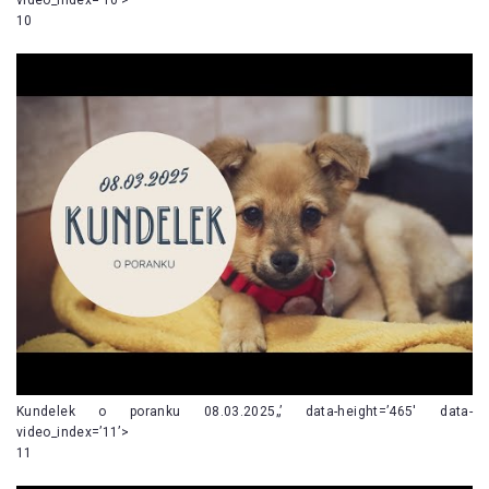
10
Kundelek o poranku 08.03.2025„’ data-height=’465′ data-
video_index=’11’>
11