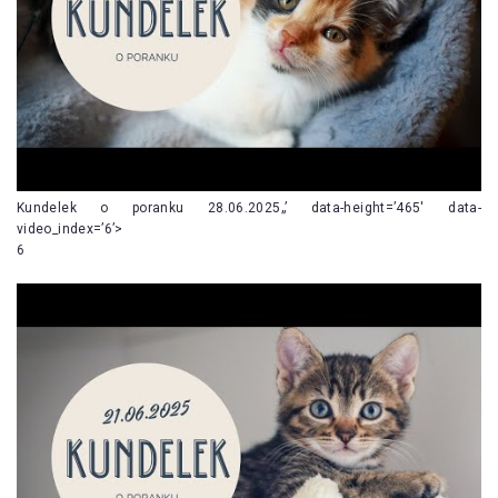
Kundelek o poranku 28.06.2025„’ data-height=’465′ data-
video_index=’6’>
6