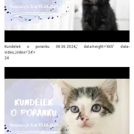
Kundelek o poranku 08.06.2024„’ data-height=’465′ data-
video_index=’24’>
24