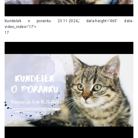
Kundelek o poranku 23.11.2024„’ data-height=’465′ data-
video_index=’17’>
17