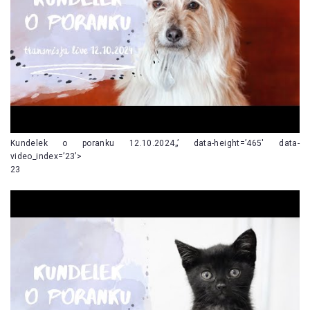
Kundelek o poranku 12.10.2024„’ data-height=’465′ data-
video_index=’23’>
23