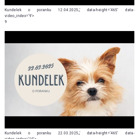
Kundelek o poranku 12.04.2025„’ data-height=’465′ data-
video_index=’9’>
9
Kundelek o poranku 22.03.2025„’ data-height=’465′ data-
video_index=’10’>