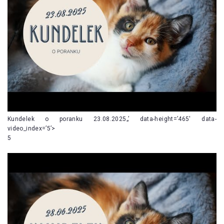
Kundelek o poranku 23.08.2025„’ data-height=’465′ data-
video_index=’5’>
5