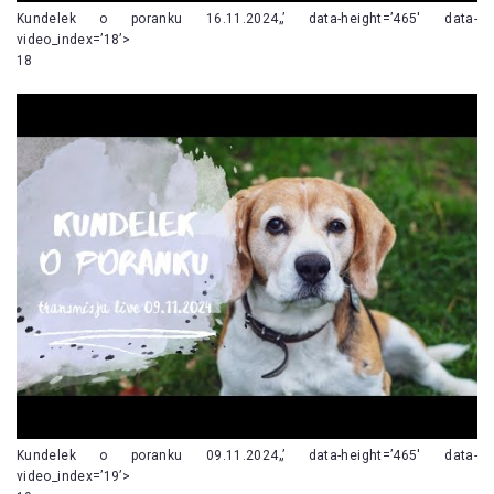
Kundelek o poranku 16.11.2024„’ data-height=’465′ data-
video_index=’18’>
18
Kundelek o poranku 09.11.2024„’ data-height=’465′ data-
video_index=’19’>