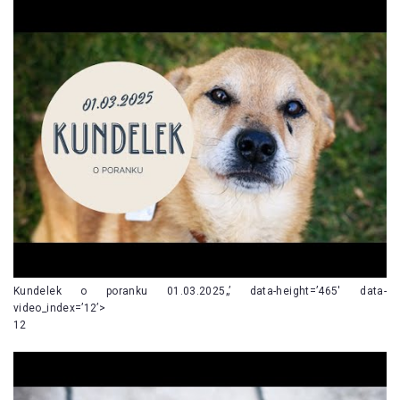
Kundelek o poranku 01.03.2025„’ data-height=’465′ data-
video_index=’12’>
12