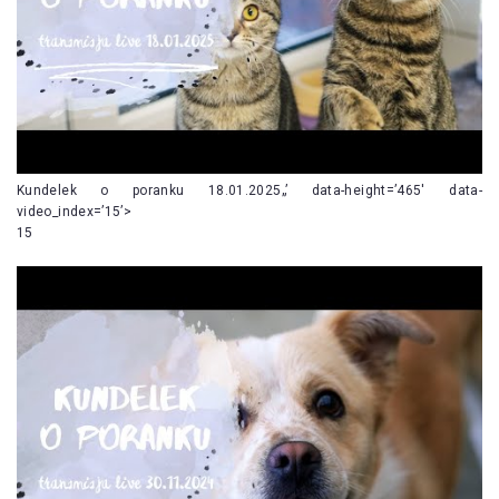
Kundelek o poranku 18.01.2025„’ data-height=’465′ data-
video_index=’15’>
15