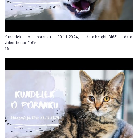
Kundelek o poranku 30.11.2024„’ data-height=’465′ data-
video_index=’16’>
16