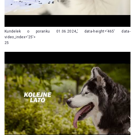
Kundelek o poranku 01.06.2024„’ data-height=’465′ data-
video_index=’25’>
25