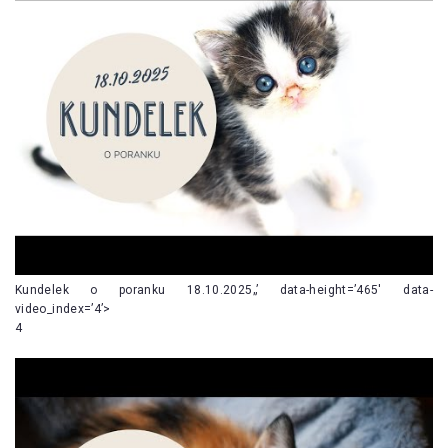
Kundelek o poranku 18.10.2025„’ data-height=’465′ data-
video_index=’4’>
4