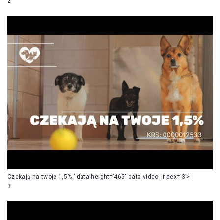
2
Czekają na twoje 1,5%„’ data-height=’465′ data-video_index=’3’>
3