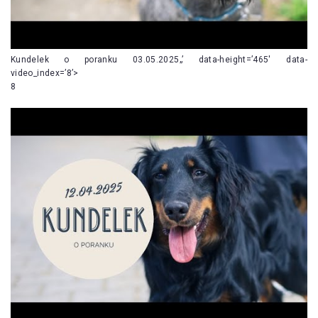
Kundelek o poranku 03.05.2025„’ data-height=’465′ data-
video_index=’8’>
8