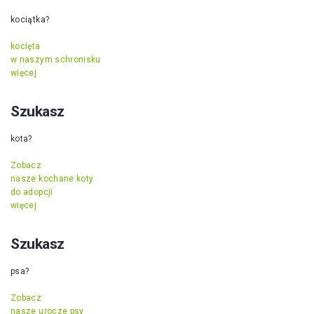
kociątka?
kocięta
w naszym schronisku
więcej
Szukasz
kota?
Zobacz
nasze kochane koty
do adopcji
więcej
Szukasz
psa?
Zobacz
nasze urocze psy