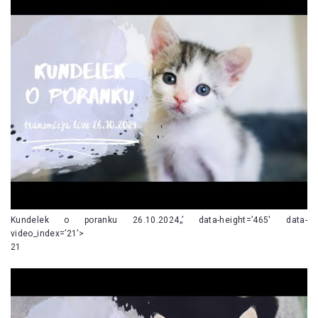
Kundelek o poranku 26.10.2024„’ data-height=’465′ data-
video_index=’21’>
21