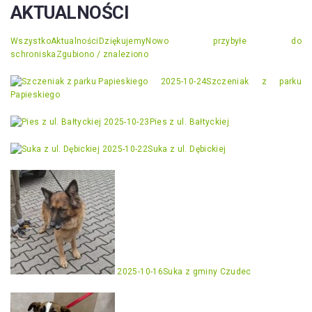
AKTUALNOŚCI
Wszystko
Aktualności
Dziękujemy
Nowo przybyłe do
schroniska
Zgubiono / znaleziono
2025-10-24
Szczeniak z parku
Papieskiego
2025-10-23
Pies z ul. Bałtyckiej
2025-10-22
Suka z ul. Dębickiej
2025-10-16
Suka z gminy Czudec