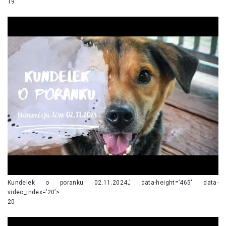
19
Kundelek o poranku 02.11.2024„’ data-height=’465′ data-
video_index=’20’>
20