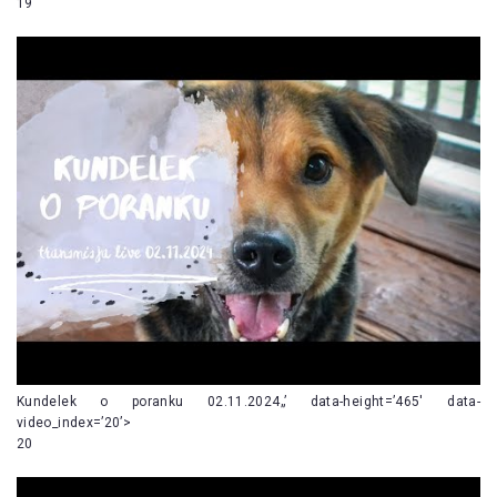
19
Kundelek o poranku 02.11.2024„’ data-height=’465′ data-
video_index=’20’>
20