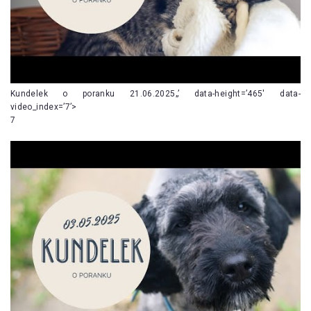
Kundelek o poranku 21.06.2025„’ data-height=’465′ data-
video_index=’7’>
7