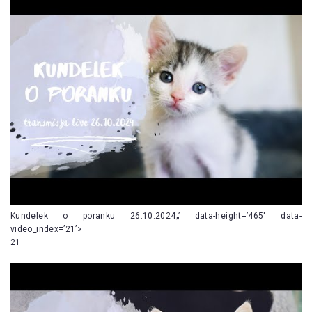
Kundelek o poranku 26.10.2024„’ data-height=’465′ data-
video_index=’21’>
21