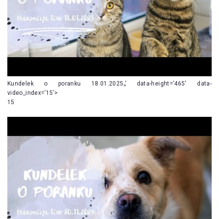
Kundelek o poranku 18.01.2025„’ data-height=’465′ data-
video_index=’15’>
15