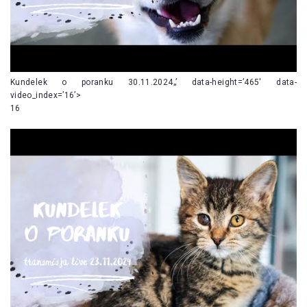
Kundelek o poranku 30.11.2024„’ data-height=’465′ data-
video_index=’16’>
16