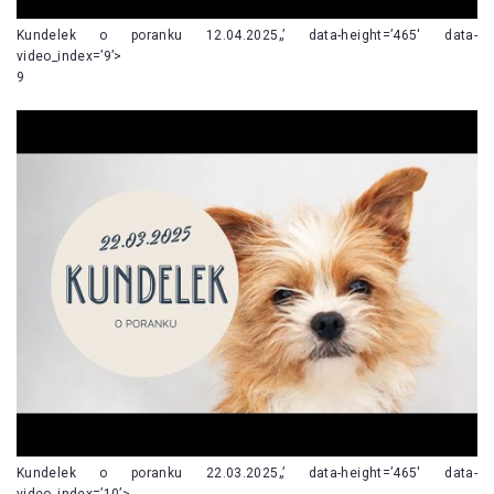
Kundelek o poranku 12.04.2025„’ data-height=’465′ data-
video_index=’9’>
9
Kundelek o poranku 22.03.2025„’ data-height=’465′ data-
video_index=’10’>