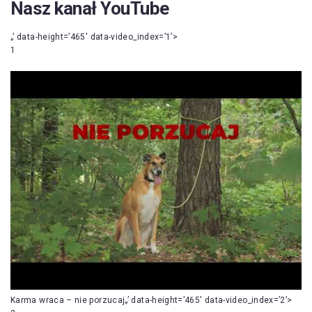
Nasz kanał YouTube
„’ data-height=’465′ data-video_index=’1’>
1
Karma wraca – nie porzucaj„’ data-height=’465′ data-video_index=’2’>