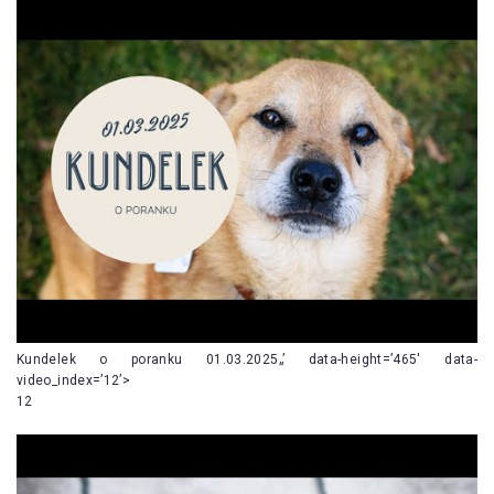
Kundelek o poranku 01.03.2025„’ data-height=’465′ data-
video_index=’12’>
12