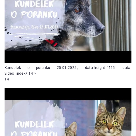
Kundelek o poranku 25.01.2025„’ data-height=’465′ data-
video_index=’14’>
14