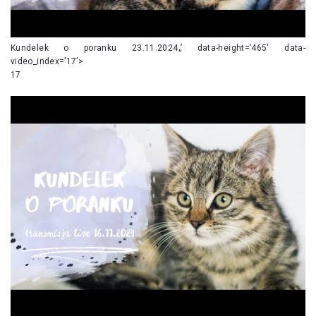
Kundelek o poranku 23.11.2024„’ data-height=’465′ data-
video_index=’17’>
17