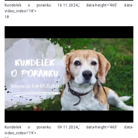
Kundelek o poranku 16.11.2024„’ data-height=’465′ data-
video_index=’18’>
18
Kundelek o poranku 09.11.2024„’ data-height=’465′ data-
video_index=’19’>