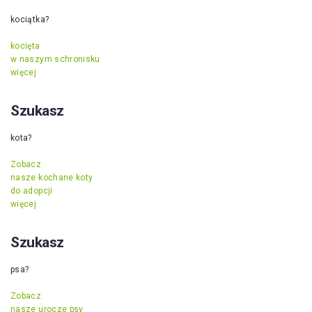
kociątka?
kocięta
w naszym schronisku
więcej
Szukasz
kota?
Zobacz
nasze kochane koty
do adopcji
więcej
Szukasz
psa?
Zobacz
nasze urocze psy