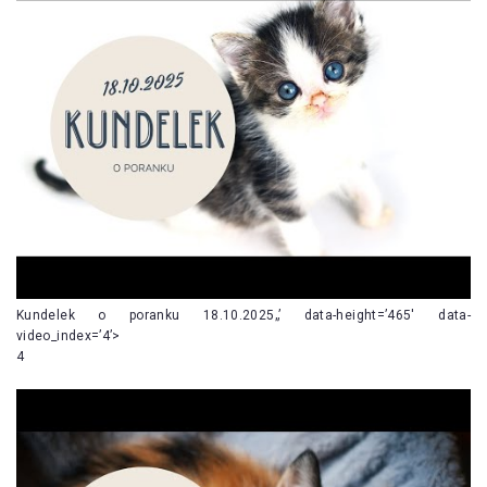
Kundelek o poranku 18.10.2025„’ data-height=’465′ data-
video_index=’4’>
4