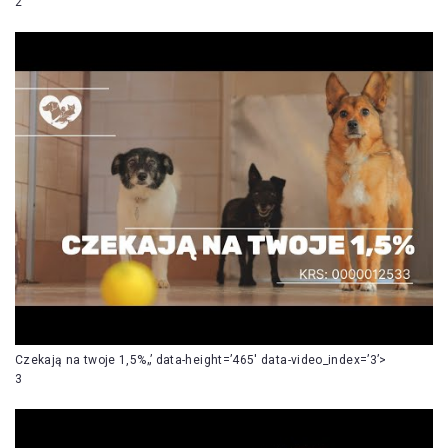
2
Czekają na twoje 1,5%„’ data-height=’465′ data-video_index=’3’>
3