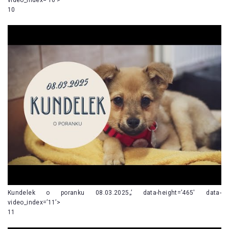
10
Kundelek o poranku 08.03.2025„’ data-height=’465′ data-
video_index=’11’>
11