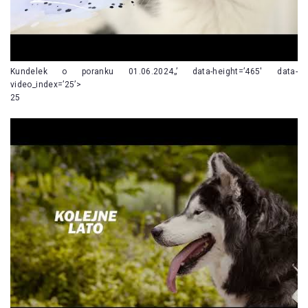
Kundelek o poranku 01.06.2024„’ data-height=’465′ data-
video_index=’25’>
25