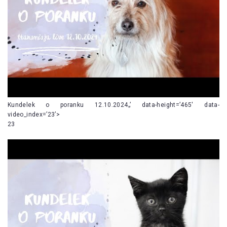
Kundelek o poranku 12.10.2024„’ data-height=’465′ data-
video_index=’23’>
23