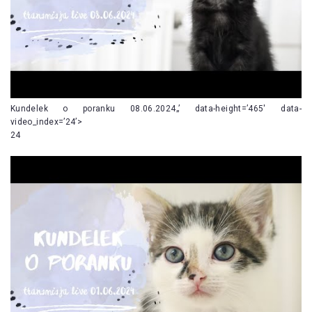
Kundelek o poranku 08.06.2024„’ data-height=’465′ data-
video_index=’24’>
24