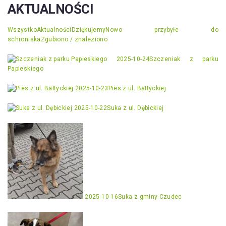
AKTUALNOŚCI
Wszystko
Aktualności
Dziękujemy
Nowo przybyłe do
schroniska
Zgubiono / znaleziono
2025-10-24
Szczeniak z parku
Papieskiego
2025-10-23
Pies z ul. Bałtyckiej
2025-10-22
Suka z ul. Dębickiej
2025-10-16
Suka z gminy Czudec