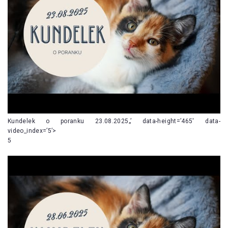
Kundelek o poranku 23.08.2025„’ data-height=’465′ data-
video_index=’5’>
5