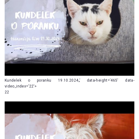
Kundelek o poranku 19.10.2024„’ data-height=’465′ data-
video_index=’22’>
22