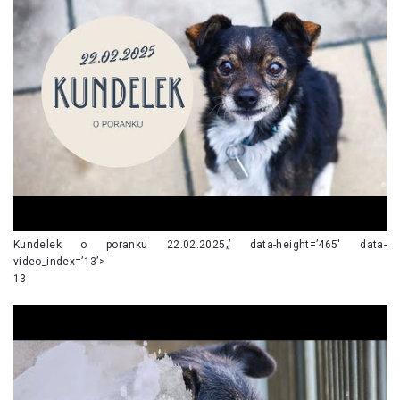
Kundelek o poranku 22.02.2025„’ data-height=’465′ data-
video_index=’13’>
13