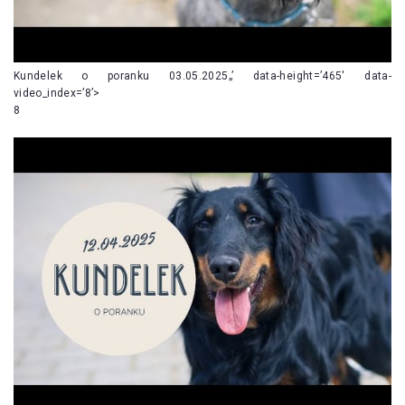
Kundelek o poranku 03.05.2025„’ data-height=’465′ data-
video_index=’8’>
8