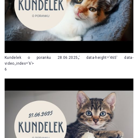
Kundelek o poranku 28.06.2025„’ data-height=’465′ data-
video_index=’6’>
6