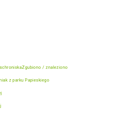
schroniska
Zgubiono / znaleziono
iak z parku Papieskiego
ej
j