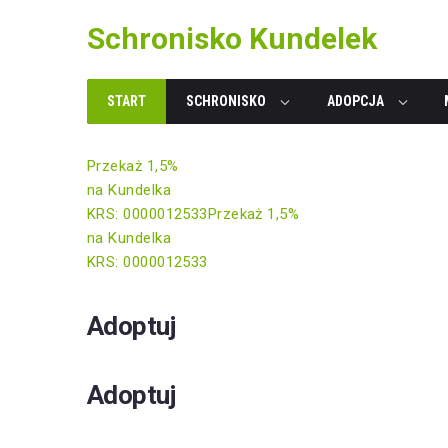
Skip
Schronisko Kundelek
to
content
START
SCHRONISKO
ADOPCJA
Przekaż 1,5%
na Kundelka
KRS: 0000012533
Przekaż 1,5%
na Kundelka
KRS: 0000012533
Adoptuj
Adoptuj