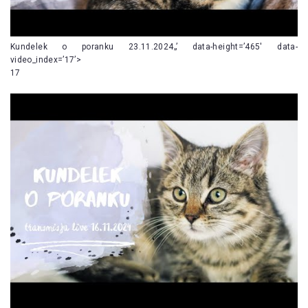
Kundelek o poranku 23.11.2024„’ data-height=’465′ data-
video_index=’17’>
17