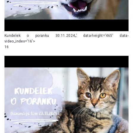
Kundelek o poranku 30.11.2024„’ data-height=’465′ data-
video_index=’16’>
16