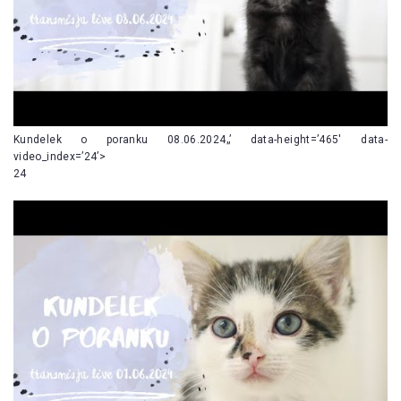
Kundelek o poranku 08.06.2024„’ data-height=’465′ data-
video_index=’24’>
24