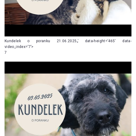
Kundelek o poranku 21.06.2025„’ data-height=’465′ data-
video_index=’7’>
7