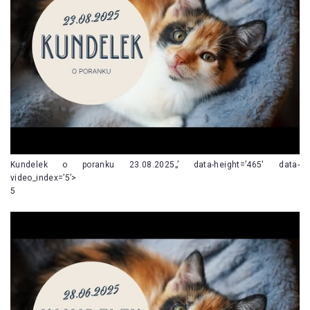
Kundelek o poranku 23.08.2025„’ data-height=’465′ data-
video_index=’5’>
5