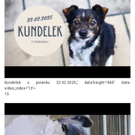
Kundelek o poranku 22.02.2025„’ data-height=’465′ data-
video_index=’13’>
13