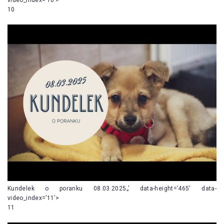
10
Kundelek o poranku 08.03.2025„’ data-height=’465′ data-
video_index=’11’>
11