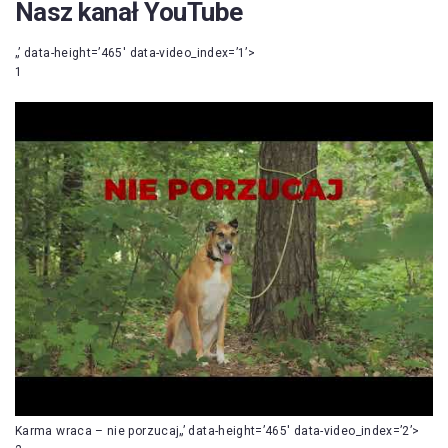
Nasz kanał YouTube
„’ data-height=’465′ data-video_index=’1’>
1
Karma wraca – nie porzucaj„’ data-height=’465′ data-video_index=’2’>