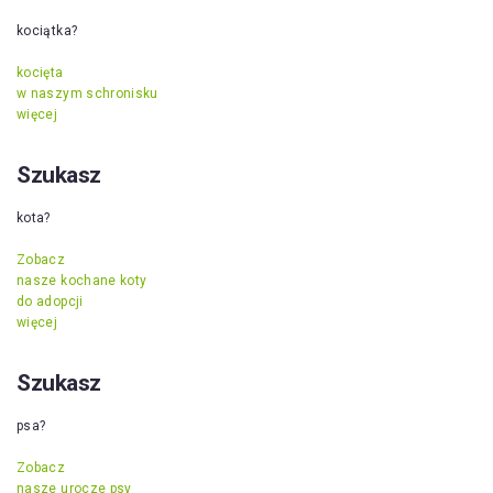
kociątka?
kocięta
w naszym schronisku
więcej
Szukasz
kota?
Zobacz
nasze kochane koty
do adopcji
więcej
Szukasz
psa?
Zobacz
nasze urocze psy