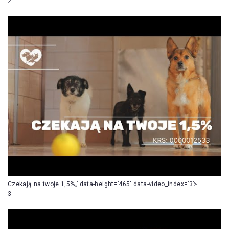
2
Czekają na twoje 1,5%„’ data-height=’465′ data-video_index=’3’>
3