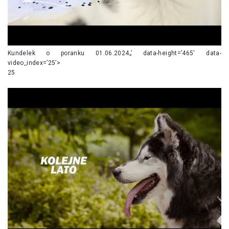
Kundelek o poranku 01.06.2024„’ data-height=’465′ data-
video_index=’25’>
25