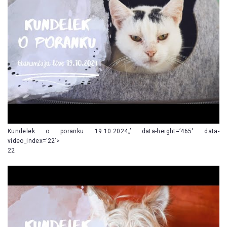
Kundelek o poranku 19.10.2024„’ data-height=’465′ data-
video_index=’22’>
22