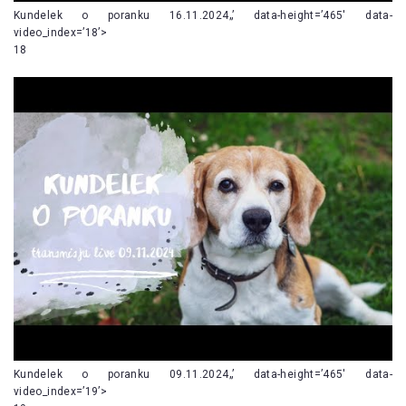
Kundelek o poranku 16.11.2024„’ data-height=’465′ data-
video_index=’18’>
18
Kundelek o poranku 09.11.2024„’ data-height=’465′ data-
video_index=’19’>