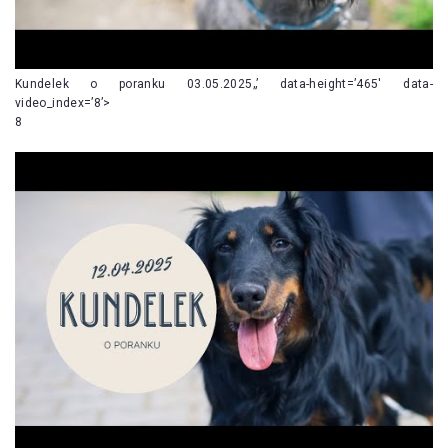
Kundelek o poranku 03.05.2025„’ data-height=’465′ data-
video_index=’8’>
8