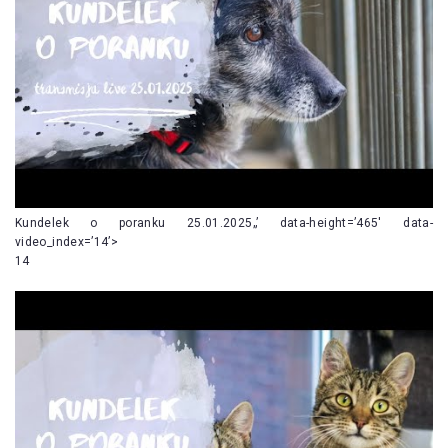
Kundelek o poranku 25.01.2025„’ data-height=’465′ data-
video_index=’14’>
14