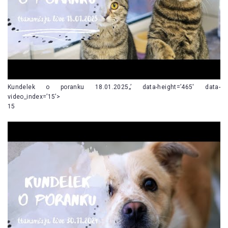
Kundelek o poranku 18.01.2025„’ data-height=’465′ data-
video_index=’15’>
15