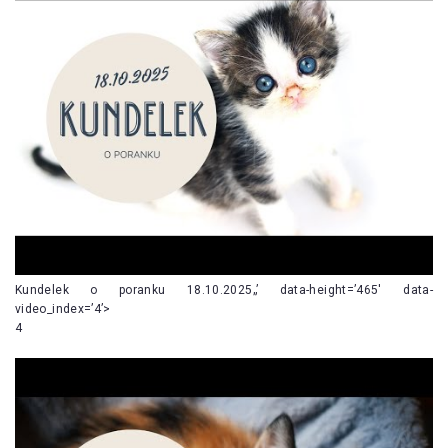
Kundelek o poranku 18.10.2025„’ data-height=’465′ data-
video_index=’4’>
4