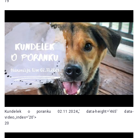
19
Kundelek o poranku 02.11.2024„’ data-height=’465′ data-
video_index=’20’>
20