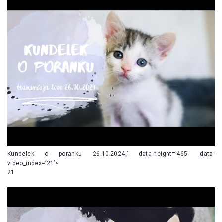
Kundelek o poranku 26.10.2024„’ data-height=’465′ data-
video_index=’21’>
21