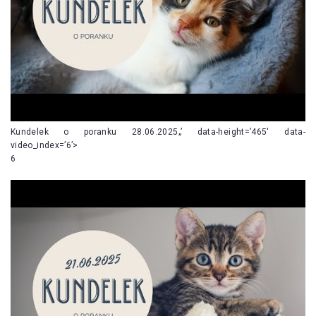
Kundelek o poranku 28.06.2025„’ data-height=’465′ data-
video_index=’6’>
6