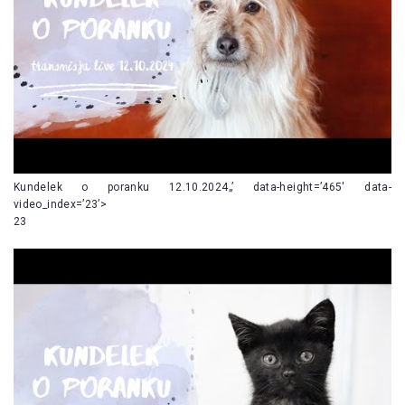
Kundelek o poranku 12.10.2024„’ data-height=’465′ data-
video_index=’23’>
23