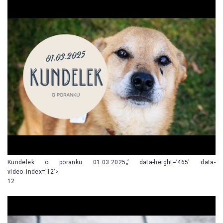
Kundelek o poranku 01.03.2025„’ data-height=’465′ data-
video_index=’12’>
12