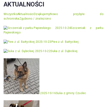
AKTUALNOŚCI
Wszystko
Aktualności
Dziękujemy
Nowo przybyłe do
schroniska
Zgubiono / znaleziono
2025-10-24
Szczeniak z parku
Papieskiego
2025-10-23
Pies z ul. Bałtyckiej
2025-10-22
Suka z ul. Dębickiej
2025-10-16
Suka z gminy Czudec