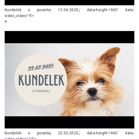
Kundelek o poranku 12.04.2025„’ data-height=’465′ data-
video_index=’9’>
9
Kundelek o poranku 22.03.2025„’ data-height=’465′ data-
video_index=’10’>