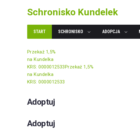
Skip
Schronisko Kundelek
to
content
START
SCHRONISKO
ADOPCJA
Przekaż 1,5%
na Kundelka
KRS: 0000012533
Przekaż 1,5%
na Kundelka
KRS: 0000012533
Adoptuj
Adoptuj