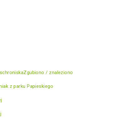
schroniska
Zgubiono / znaleziono
iak z parku Papieskiego
ej
j